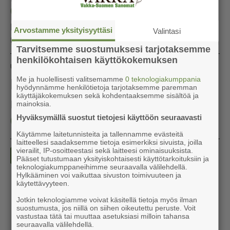
My­nä­mä­es­sä py­ri­tään pe­lot­te­le­maan hir­vie­läi­
Arvostamme yksityisyyttäsi
Valintasi
met pois Kus­ta­vin­tiel­tä ää­ni­ma­ja­kan avul­la.
Tarvitsemme suostumuksesi tarjotaksemme
henkilökohtaisen käyttökokemuksen
Uutiset
Kustavi
5.8.2026 12.15
Kustavin monitoi­mi­ta­lolle
Me ja huolellisesti valitsemamme
0 teknologiakumppania
hyödynnämme henkilötietoja tarjotaksemme paremman
käyttäjäkokemuksen sekä kohdentaaksemme sisältöä ja
rakentamislupa
mainoksia.
Hyväksymällä suostut tietojesi käyttöön seuraavasti
Käytämme laitetunnisteita ja tallennamme evästeitä
laitteellesi saadaksemme tietoja esimerkiksi sivuista, joilla
vierailit, IP-osoitteestasi sekä laitteesi ominaisuuksista.
1
2
3
4
...
10
›
»
Pääset tutustumaan yksityiskohtaisesti käyttötarkoituksiin ja
teknologiakumppaneihimme seuraavalla välilehdellä.
Hylkääminen voi vaikuttaa sivuston toimivuuteen ja
käytettävyyteen.
Jotkin teknologiamme voivat käsitellä tietoja myös ilman
suostumusta, jos niillä on siihen oikeutettu peruste. Voit
vastustaa tätä tai muuttaa asetuksiasi milloin tahansa
seuraavalla välilehdellä.