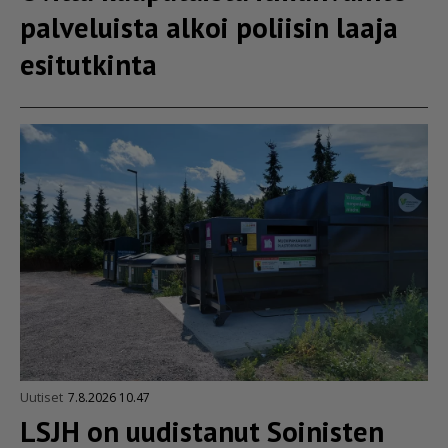
pal­ve­luista alkoi poliisin laaja
esitutkinta
Uutiset
7.8.2026 10.47
LSJH on uudistanut Soinisten