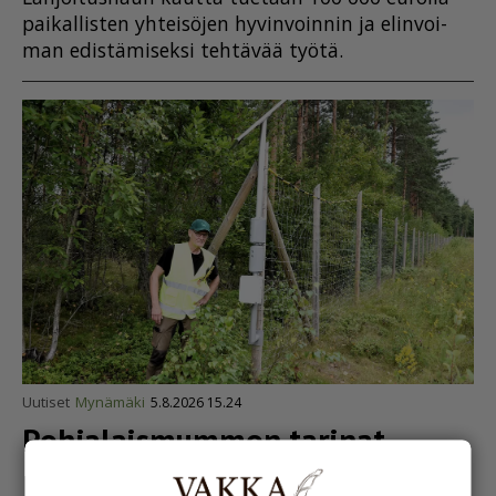
pai­kal­lis­ten yh­tei­sö­jen hy­vin­voin­nin ja elin­voi­
man edis­tä­mi­sek­si teh­tä­vää työ­tä.
Uutiset
Mynämäki
5.8.2026 15.24
Pohja­lais­mummon tarinat
pitävät hirvieläimet loitolla