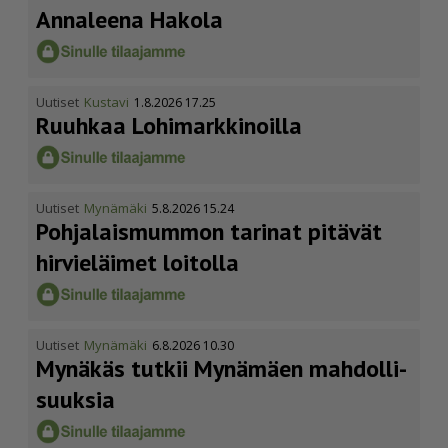
Annaleena Hakola
Uutiset
Kustavi
1.8.2026 17.25
Ruuhkaa Lohimark­ki­noilla
Uutiset
Mynämäki
5.8.2026 15.24
Pohja­lais­mummon tarinat pitävät
hirvieläimet loitolla
Uutiset
Mynämäki
6.8.2026 10.30
Mynäkäs tutkii Mynämäen mahdol­li­
suuksia