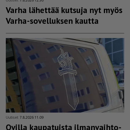
Uutiset
7.8.2026 12.30
Varha lähettää kutsuja nyt myös
Varha-sovelluksen kautta
Uutiset
7.8.2026 11.09
Ovilla kaupatuista ilman­vaih­to­