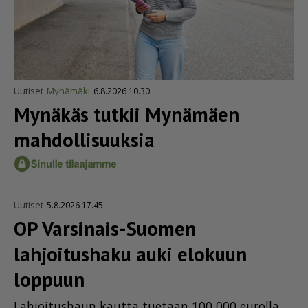
Uutiset
Mynämäki
6.8.2026 10.30
Mynäkäs tutkii Mynämäen
mahdol­li­suuksia
Uutiset
5.8.2026 17.45
OP Varsinais-Suomen
lahjoitushaku auki elokuun
loppuun
Lah­joi­tus­haun kaut­ta tu­e­taan 100 000 eu­rol­la