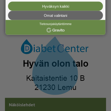
Hyväksyn kaikki
Omat valintani
Tietosuojakäytäntömme
Näköislehdet