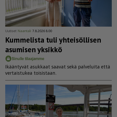
Uutiset
Naantali
7.8.2026 8.00
Kummelista tuli yhteisöllisen
asumisen yksikkö
Ikään­ty­vät asuk­kaat saa­vat sekä pal­ve­lui­ta et­tä
ver­tais­tu­kea toi­sis­taan.