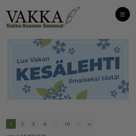
1
2
3
4
...
10
›
»