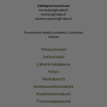
Sähköpostiosoitteet
ilmoitukset@vakka.fi
toimitus@vakka.fi
etunimi.sukunimi@vakka.fi
Sivustomme käyttää evästeitä.
Evästeiden
hallinta
Yhteystiedot
Juttuvinkki
Lähetä lukijakuva
Yritys
Mediakortti
Avoimuusilmoitukset
Kuolinilmoitukset
Tietosuojaseloste