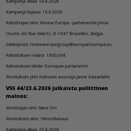
Kam­pan­ja al­kaa: 16.6.2026
Kam­pan­ja lop­puu: 16.6.2026
Ra­hoit­ta­jan nimi: Re­new Eu­ro­pe -par­la­ment­ti­ryh­mä
Osoi­te: 60 Rue Wiertz, B-1047 Bru­xel­les, Bel­gia
Säh­kö­pos­ti: re­ne­weu­ro­peg­roup@eu­ro­parl.eu­ro­pa.eu
Ra­hoi­tuk­sen mää­rä: 1600,00€
Ra­hoi­tuk­sen läh­de: Eu­roo­pan par­la­ment­ti
Il­moi­tuk­sen jät­ti Kul­mu­nin avus­ta­ja Jan­ne Kai­san­lah­ti.
VSS 44/23.6.2026 jul­kais­tu po­liit­ti­nen
mai­nos:
Il­moit­ta­jan nimi: Nii­na Örn
Il­moi­tuk­sen ai­he: Ylei­sö­ti­lai­suus
Kam­pan­ja al­kaa: 23.6.2026