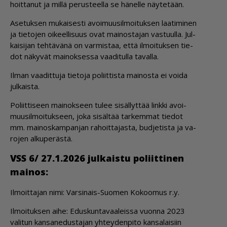
hoit­ta­nut ja mil­lä pe­rus­teel­la se hä­nel­le näy­te­tään.
Ase­tuk­sen mu­kai­ses­ti avoi­muu­sil­moi­tuk­sen laa­ti­mi­nen
ja tie­to­jen oi­keel­li­suus ovat mai­nos­ta­jan vas­tuul­la. Jul­
kai­si­jan teh­tä­vä­nä on var­mis­taa, et­tä il­moi­tuk­sen tie­
dot nä­ky­vät mai­nok­ses­sa vaa­di­tul­la ta­val­la.
Il­man vaa­dit­tu­ja tie­to­ja po­liit­tis­ta mai­nos­ta ei voi­da
jul­kais­ta.
Po­liit­ti­seen mai­nok­seen tu­lee si­säl­lyt­tää link­ki avoi­
muu­sil­moi­tuk­seen, joka si­säl­tää tar­kem­mat tie­dot
mm. mai­nos­kam­pan­jan ra­hoit­ta­jas­ta, bud­je­tis­ta ja va­
ro­jen al­ku­pe­räs­tä.
VSS 6/ 27.1.2026 jul­kais­tu po­liit­ti­nen
mai­nos:
Il­moit­ta­jan nimi: Var­si­nais-Suo­men Ko­koo­mus r.y.
Il­moi­tuk­sen ai­he: Edus­kun­ta­vaa­leis­sa vuon­na 2023
va­li­tun kan­sa­ne­dus­ta­jan yh­tey­den­pi­to kan­sa­lai­siin