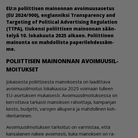
EU:n po­liit­ti­sen mai­non­nan avoi­muu­sa­se­tus
(EU 2024/900), eng­lan­nik­si Trans­pa­ren­cy and
Tar­ge­ting of Po­li­ti­cal Ad­ver­ti­sing Re­gu­la­ti­on
(TTPA), tiu­ken­si po­liit­ti­sen mai­non­nan sään­
te­lyä 10. lo­ka­kuu­ta 2025 al­ka­en. Po­liit­ti­nen
mai­non­ta on mah­dol­lis­ta pa­pe­ri­leh­des­säm­
me.
PO­LIIT­TI­SEN MAI­NON­NAN AVOI­MUU­SIL­
MOI­TUK­SET
Jo­kai­ses­ta po­liit­ti­ses­ta mai­nok­ses­ta on laa­dit­ta­va
avoi­muu­sil­moi­tus lo­ka­kuus­sa 2025 voi­maan tul­leen
EU-ase­tuk­sen mu­kai­ses­ti. Avoi­muu­sil­moi­tuk­ses­sa on
ker­rot­ta­va tar­kas­ti mai­nok­sen ra­hoit­ta­ja, kam­pan­jan
kes­to, bud­jet­ti, va­ro­jen al­ku­pe­rä ja mah­dol­li­nen koh­
den­ta­mi­nen.
Avoi­muu­sil­moi­tuk­sen tar­koi­tus on var­mis­taa, et­tä
kan­sa­lai­nen nä­kee avoi­mes­ti, kuka mai­nok­sen on ra­