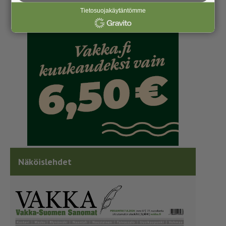
Tietosuojakäytäntömme
Näköislehdet