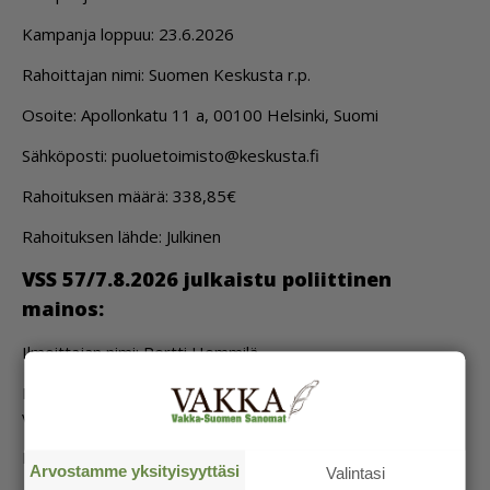
Kam­pan­ja lop­puu: 23.6.2026
Ra­hoit­ta­jan nimi: Suo­men Kes­kus­ta r.p.
Osoi­te: Apol­lon­ka­tu 11 a, 00100 Hel­sin­ki, Suo­mi
Säh­kö­pos­ti: puo­lu­e­toi­mis­to@kes­kus­ta.fi
Ra­hoi­tuk­sen mää­rä: 338,85€
Ra­hoi­tuk­sen läh­de: Jul­ki­nen
VSS 57/7.8.2026 jul­kais­tu po­liit­ti­nen
mai­nos:
Il­moit­ta­jan nimi: Pert­ti Hem­mi­lä
Il­moi­tuk­sen ai­he: Edus­kun­ta­vaa­leis­sa vuon­na 2023
va­li­tun kan­sa­ne­dus­ta­jan yh­tey­den­pi­to kan­sa­lai­siin.
Kam­pan­ja al­kaa: 7.8.2026
Arvostamme yksityisyyttäsi
Valintasi