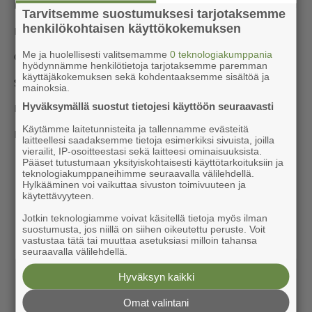
Kam­pan­ja lop­puu: 7.8.2026
Tarvitsemme suostumuksesi tarjotaksemme
henkilökohtaisen käyttökokemuksen
Ra­hoit­ta­jan nimi: Ko­koo­muk­sen Edus­kun­ta­ryh­mä
Me ja huolellisesti valitsemamme
0 teknologiakumppania
Osoi­te: Edus­kun­ta, 00102 Hel­sin­ki, Suo­mi
hyödynnämme henkilötietoja tarjotaksemme paremman
käyttäjäkokemuksen sekä kohdentaaksemme sisältöä ja
Säh­kö­pos­ti: mik­ko.kor­te­lai­nen@edus­kun­ta.fi
mainoksia.
Hyväksymällä suostut tietojesi käyttöön seuraavasti
Ra­hoi­tuk­sen mää­rä: 300€
Käytämme laitetunnisteita ja tallennamme evästeitä
Ra­hoi­tuk­sen läh­de: Ko­koo­muk­sen Edus­kun­ta­ryh­mä
laitteellesi saadaksemme tietoja esimerkiksi sivuista, joilla
vierailit, IP-osoitteestasi sekä laitteesi ominaisuuksista.
Pääset tutustumaan yksityiskohtaisesti käyttötarkoituksiin ja
teknologiakumppaneihimme seuraavalla välilehdellä.
Hylkääminen voi vaikuttaa sivuston toimivuuteen ja
käytettävyyteen.
Jotkin teknologiamme voivat käsitellä tietoja myös ilman
suostumusta, jos niillä on siihen oikeutettu peruste. Voit
vastustaa tätä tai muuttaa asetuksiasi milloin tahansa
seuraavalla välilehdellä.
Hyväksyn kaikki
Omat valintani