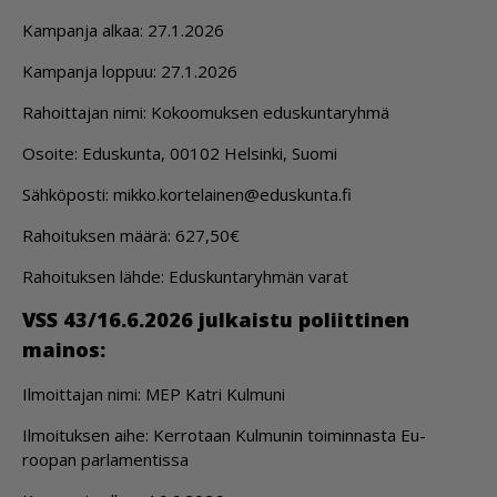
Kam­pan­ja al­kaa: 27.1.2026
Kam­pan­ja lop­puu: 27.1.2026
Ra­hoit­ta­jan nimi: Ko­koo­muk­sen edus­kun­ta­ryh­mä
Osoi­te: Edus­kun­ta, 00102 Hel­sin­ki, Suo­mi
Säh­kö­pos­ti: mik­ko.kor­te­lai­nen@edus­kun­ta.fi
Ra­hoi­tuk­sen mää­rä: 627,50€
Ra­hoi­tuk­sen läh­de: Edus­kun­ta­ryh­män va­rat
VSS 43/16.6.2026 jul­kais­tu po­liit­ti­nen
mai­nos:
Il­moit­ta­jan nimi: MEP Kat­ri Kul­mu­ni
Il­moi­tuk­sen ai­he: Ker­ro­taan Kul­mu­nin toi­min­nas­ta Eu­
roo­pan par­la­men­tis­sa