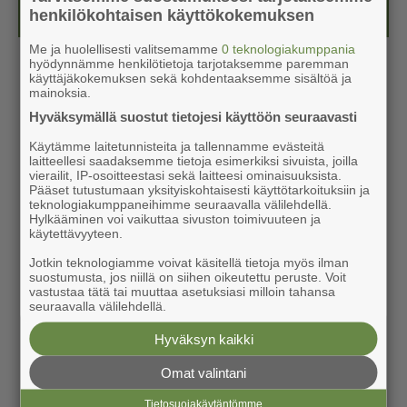
Kesälehti (ilmainen)
henkilökohtaisen käyttökokemuksen
Me ja huolellisesti valitsemamme
0 teknologiakumppania
hyödynnämme henkilötietoja tarjotaksemme paremman
käyttäjäkokemuksen sekä kohdentaaksemme sisältöä ja
mainoksia.
Hyväksymällä suostut tietojesi käyttöön seuraavasti
Käytämme laitetunnisteita ja tallennamme evästeitä
laitteellesi saadaksemme tietoja esimerkiksi sivuista, joilla
vierailit, IP-osoitteestasi sekä laitteesi ominaisuuksista.
Pääset tutustumaan yksityiskohtaisesti käyttötarkoituksiin ja
teknologiakumppaneihimme seuraavalla välilehdellä.
Hylkääminen voi vaikuttaa sivuston toimivuuteen ja
käytettävyyteen.
Jotkin teknologiamme voivat käsitellä tietoja myös ilman
suostumusta, jos niillä on siihen oikeutettu peruste. Voit
vastustaa tätä tai muuttaa asetuksiasi milloin tahansa
seuraavalla välilehdellä.
Hyväksyn kaikki
Omat valintani
Tietosuojakäytäntömme