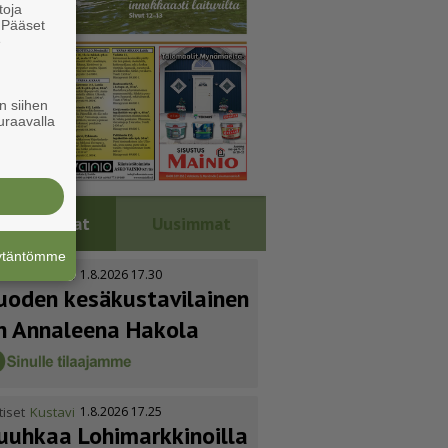
toja
. Pääset
e
n siihen
uraavalla
Luetuimmat
Uusimmat
äytäntömme
tiset
Kustavi
1.8.2026 17.30
uoden kesäkus­ta­vi­lainen
n Annaleena Hakola
tiset
Kustavi
1.8.2026 17.25
uuhkaa Lohimark­ki­noilla