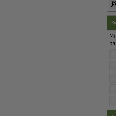
j
Ky
Mi
pa