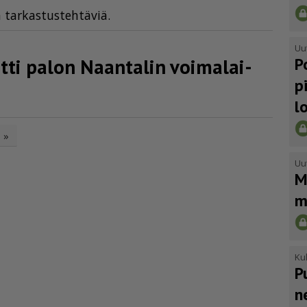
ia tar­kas­tus­teh­tä­viä.
Uu
P
i palon Naantalin voima­lai­
p
l
»
Uu
M
m
Kul
P
n