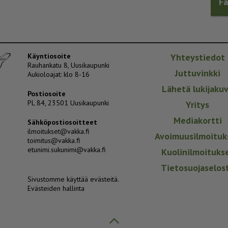
F
Käyntiosoite
Yhteystiedot
Rauhankatu 8, Uusikaupunki
Juttuvinkki
Aukioloajat: klo 8-16
Lähetä lukijaku
Postiosoite
PL 84, 23501 Uusikaupunki
Yritys
Mediakortti
Sähköpostiosoitteet
ilmoitukset@vakka.fi
Avoimuusilmoituk
toimitus@vakka.fi
etunimi.sukunimi@vakka.fi
Kuolinilmoituks
Tietosuojaselos
Sivustomme käyttää evästeitä.
Evästeiden hallinta