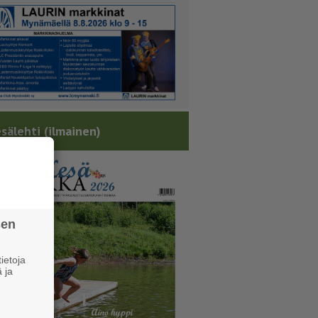
sälehti (ilmainen)
sen
ietoja
 ja