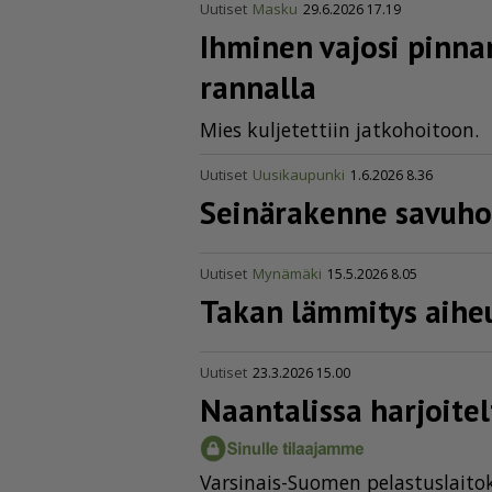
Uutiset
Masku
29.6.2026 17.19
Ihminen vajosi pinna
rannalla
Mies kul­je­tet­tiin jat­ko­hoi­toon.
Uutiset
Uusikaupunki
1.6.2026 8.36
Seinärakenne savuhor
Uutiset
Mynämäki
15.5.2026 8.05
Takan lämmitys aihe
Uutiset
23.3.2026 15.00
Naantalissa harjoitel
Var­si­nais-Suo­men pe­las­tus­lai­tok