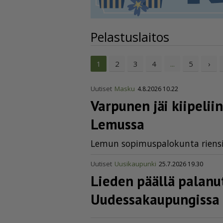
Pelastuslaitos
2
3
4
5
›
1
...
Uutiset
Masku
4.8.2026 10.22
Varpunen jäi kiipeliin
Lemussa
Le­mun so­pi­mus­pa­lo­kun­ta rien­
Uutiset
Uusikaupunki
25.7.2026 19.30
Lieden päällä palanut
Uudes­sa­kau­pun­gissa