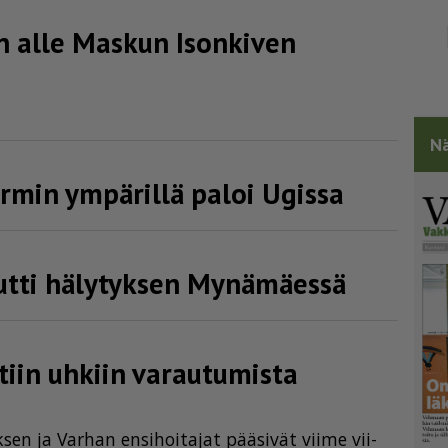
n alle Maskun Isonkiven
Nä
min ympärillä paloi Ugissa
utti hälytyksen Mynämäessä
tiin uhkiin varautumista
­sen ja Var­han en­si­hoi­ta­jat pää­si­vät vii­me vii­