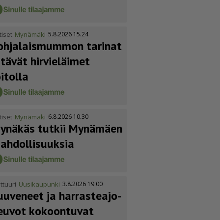
tiset
Mynämäki
5.8.2026 15.24
ohja­lais­mummon tarinat
itävät hirvieläimet
oitolla
tiset
Mynämäki
6.8.2026 10.30
ynäkäs tutkii Mynämäen
ahdol­li­suuksia
ttuuri
Uusikaupunki
3.8.2026 19.00
uuveneet ja harras­te­a­jo­
euvot kokoontuvat