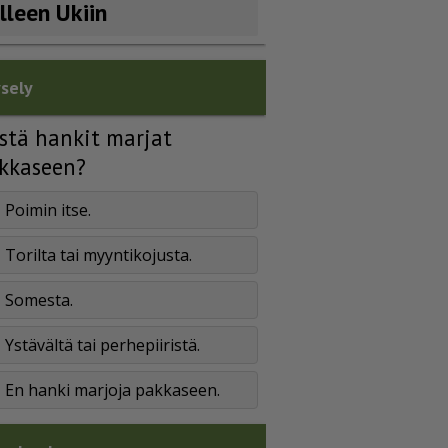
älleen Ukiin
sely
stä hankit marjat
kkaseen?
Poimin itse.
Torilta tai myyntikojusta.
Somesta.
Ystävältä tai perhepiiristä.
En hanki marjoja pakkaseen.