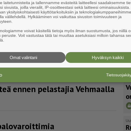
laitetunnisteita ja tallennamme evästeitä laitteellesi saadaksemme tie
i sivuista, joilla vierailit, IP-osoitteestasi sekä laitteesi ominaisuuksista
an yksityiskohtaisesti käyttötarkoituksiin ja teknologiakumppaneihimm
la välilehdellä. Hylkääminen voi vaikuttaa sivuston toimivuuteen ja
yyteen.
aa­jassa aiheutti hälytyksen
knologiamme voivat käsitellä tietoja myös ilman suostumusta, jos niillä o
e Mynämäessä
u peruste. Voit vastustaa tätä tai muuttaa asetuksiasi milloin tahansa se
lä.
Omat valintani
Hyväksyn kaikki
e Nousiaisissa
Tietosuojak
Uu
V
hteä ennen pelastajia Vehmaalla
o
Uu
lova­roit­timia
R