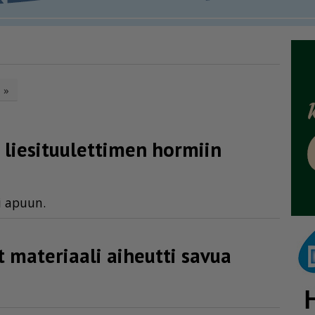
»
 liesi­tuu­let­timen hormiin
si apuun.
 materiaali aiheutti savua