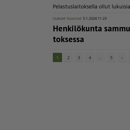
Pe­las­tus­lai­tok­sel­la ol­lut lu­kui­s
Uutiset
Naantali
5.1.2026 11.23
Henkilökunta sammutt
tok­sessa
2
3
4
5
›
1
...