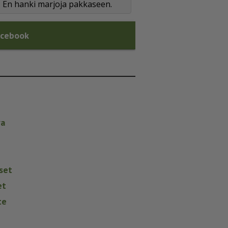
En hanki marjoja pakkaseen.
acebook
va
set
et
te