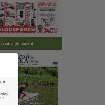
sälehti (ilmainen)
sen
ietoja
 ja