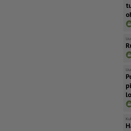
t
o
Uu
R
Uu
P
p
l
Kul
H