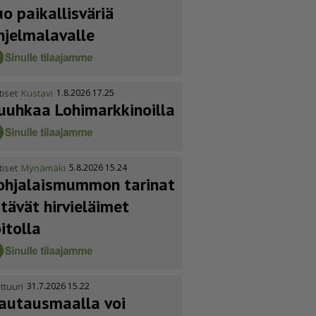
uo paikallisväriä
hjelmalavalle
tiset
Kustavi
1.8.2026 17.25
uuhkaa Lohimark­ki­noilla
tiset
Mynämäki
5.8.2026 15.24
ohja­lais­mummon tarinat
itävät hirvieläimet
oitolla
ttuuri
31.7.2026 15.22
autausmaalla voi