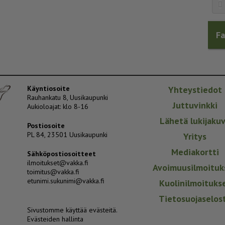
F
Käyntiosoite
Yhteystiedot
Rauhankatu 8, Uusikaupunki
Juttuvinkki
Aukioloajat: klo 8-16
Lähetä lukijaku
Postiosoite
PL 84, 23501 Uusikaupunki
Yritys
Mediakortti
Sähköpostiosoitteet
ilmoitukset@vakka.fi
Avoimuusilmoituk
toimitus@vakka.fi
etunimi.sukunimi@vakka.fi
Kuolinilmoituks
Tietosuojaselos
Sivustomme käyttää evästeitä.
Evästeiden hallinta