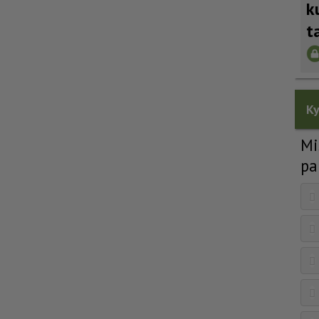
k
t
Ky
Mi
pa