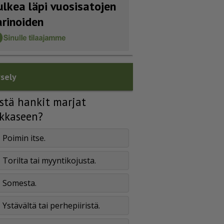
ulkea läpi vuosisatojen
arinoiden
sely
stä hankit marjat
kkaseen?
Poimin itse.
Torilta tai myyntikojusta.
Somesta.
Ystävältä tai perhepiiristä.