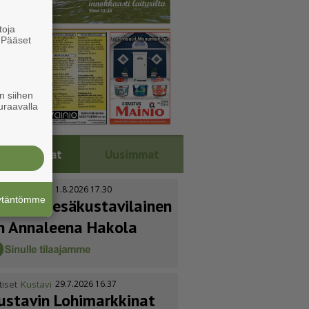
toja
. Pääset
e
n siihen
uraavalla
Luetuimmat
Uusimmat
tiset
Kustavi
1.8.2026 17.30
äytäntömme
uoden kesäkus­ta­vi­lainen
n Annaleena Hakola
tiset
Kustavi
29.7.2026 16.37
ustavin Lohimarkkinat