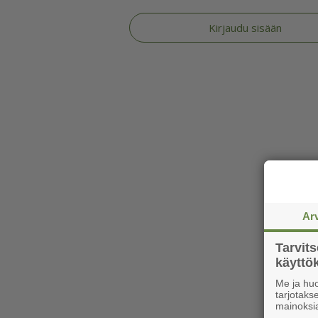
Kirjaudu sisään
Ar
Tarvit
käytt
Me ja huo
tarjotak
mainoksi