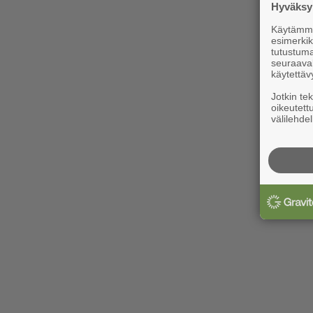
Hyväksym
Käytämme 
esimerkiks
tutustuma
seuraaval
käytettäv
Jotkin te
oikeutett
välilehdel