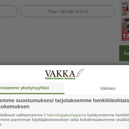
Tilaa 1 kk vain 6.50 €
Ke
vostamme yksityisyyttäsi
Valintasi
semme suostumuksesi tarjotaksemme henkilökohtai
ökokemuksen
lellisesti valitsemamme
0 teknologiakumppania
hyödynnämme henkilöt
semme paremman käyttäjäkokemuksen sekä kohdentaaksemme sisältöä
a.