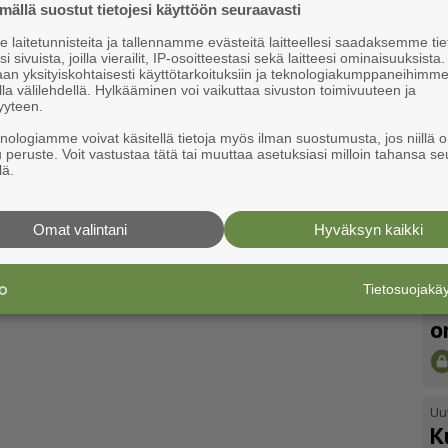
ällä suostut tietojesi käyttöön seuraavasti
laitetunnisteita ja tallennamme evästeitä laitteellesi saadaksemme tie
i sivuista, joilla vierailit, IP-osoitteestasi sekä laitteesi ominaisuuksista
an yksityiskohtaisesti käyttötarkoituksiin ja teknologiakumppaneihimm
la välilehdellä. Hylkääminen voi vaikuttaa sivuston toimivuuteen ja
yyteen.
knologiamme voivat käsitellä tietoja myös ilman suostumusta, jos niillä o
u peruste. Voit vastustaa tätä tai muuttaa asetuksiasi milloin tahansa se
lä.
Omat valintani
Hyväksyn kaikki
Uu
Tietosuojak
V
o
Uu
K